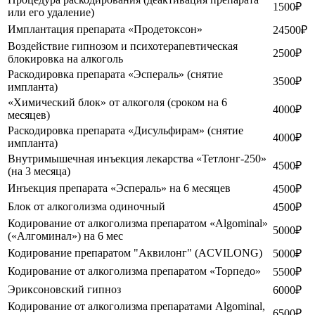
1500₽
или его удаление)
Имплантация препарата «Продетоксон»
24500₽
Воздействие гипнозом и психотерапевтическая
2500₽
блокировка на алкоголь
Раскодировка препарата «Эспераль» (снятие
3500₽
импланта)
«Химический блок» от алкоголя (сроком на 6
4000₽
месяцев)
Раскодировка препарата «Дисульфирам» (снятие
4000₽
импланта)
Внутримышечная инъекция лекарства «Тетлонг-250»
4500₽
(на 3 месяца)
Инъекция препарата «Эспераль» на 6 месяцев
4500₽
Блок от алкоголизма одиночный
4500₽
Кодирование от алкоголизма препаратом «Algominal»
5000₽
(«Алгоминал») на 6 мес
Кодирование препаратом "Аквилонг" (ACVILONG)
5000₽
Кодирование от алкоголизма препаратом «Торпедо»
5500₽
Эриксоновский гипноз
6000₽
Кодирование от алкоголизма препаратами Algominal,
6500₽