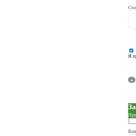
Со
Я п
*
За
Пре
Ва