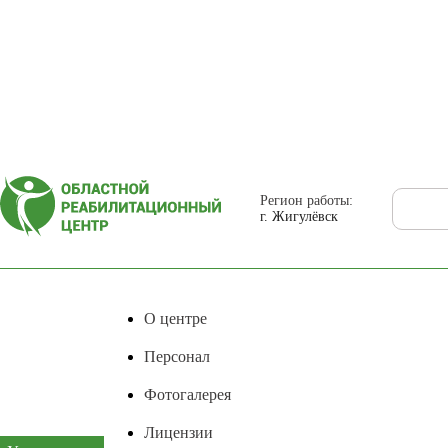
Регион работы:
г. Жигулёвск
О центре
Персонал
Фотогалерея
Лицензии