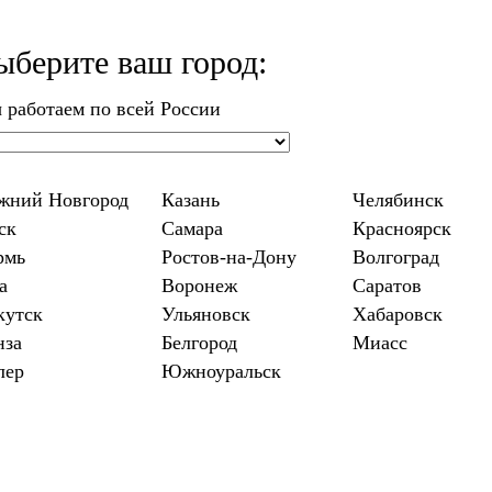
ыберите ваш город:
 работаем по всей России
жний Новгород
Казань
Челябинск
ск
Самара
Красноярск
рмь
Ростов-на-Дону
Волгоград
а
Воронеж
Саратов
кутск
Ульяновск
Хабаровск
нза
Белгород
Миасс
лер
Южноуральск