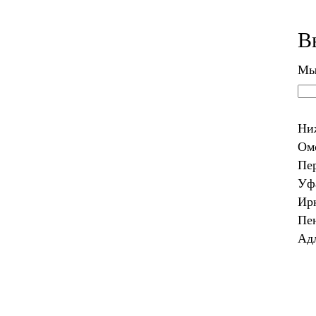
В
Мы
Ни
Ом
Пе
Уф
Ир
Пе
Ад